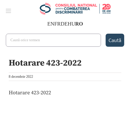
Skip
to
content
EN
FR
DE
HU
RO
Search
for:
Hotarare 423-2022
8 decembrie 2022
Hotarare 423-2022