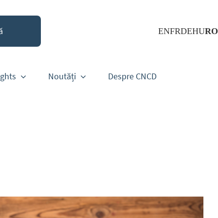
EN
FR
DE
HU
RO
ights
Noutăți
Despre CNCD