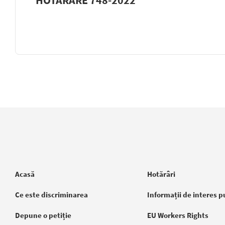
Acasă
Hotărâri
Ce este discriminarea
Informații de interes p
Depune o petiție
EU Workers Rights