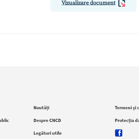
Vizualizare document
Noutăți
Termeni și 
ublic
Despre CNCD
Protecția d
Legături utile