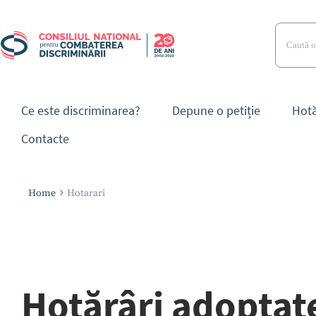
Skip
to
Search
content
for:
Ce este discriminarea?
Depune o petiție
Hotă
Contacte
Home
Hotarari
Hotărâri adoptat