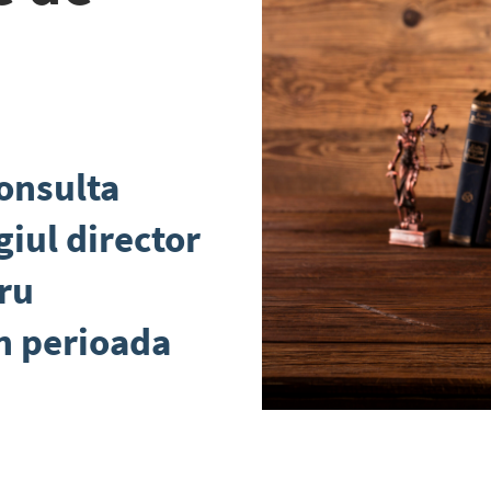
consulta
giul director
tru
n perioada